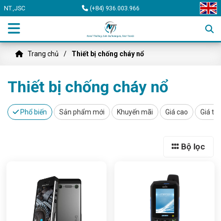
NT.,JSC
(+84) 936.003.966
Trang chủ
Thiết bị chống cháy nổ
Thiết bị chống cháy nổ
Phổ biến
Sản phẩm mới
Khuyến mãi
Giá cao
Giá th
Bộ lọc