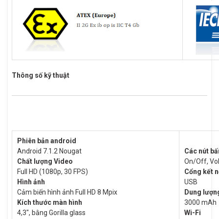
Thông số kỹ thuật
Phiên bản android
Android 7.1.2 Nougat
Các nút b
Chất lượng Video
On/Off, Vo
Full HD (1080p, 30 FPS)
Cổng kết n
Hình ảnh
USB
Cảm biến hình ảnh Full HD 8 Mpix
Dung lượn
Kích thước màn hình
3000 mAh
4,3″, bằng Gorilla glass
Wi-Fi