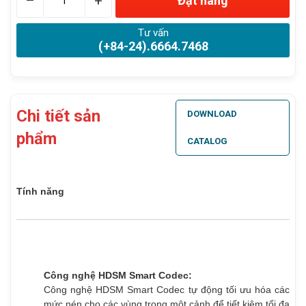
–
+
Đặt hàng
Tư vấn
(+84-24).6664.7468
Chi tiết sản
DOWNLOAD
phẩm
CATALOG
Tính năng
Công nghệ HDSM Smart Codec:
Công nghệ HDSM Smart Codec tự động tối ưu hóa các
mức nén cho các vùng trong một cảnh để tiết kiệm tối đa