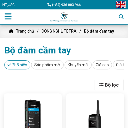
NT.,JSC
(+84) 936.003.966
Trang chủ
CÔNG NGHỆ TETRA
Bộ đàm cầm tay
Bộ đàm cầm tay
Phổ biến
Sản phẩm mới
Khuyến mãi
Giá cao
Giá th
Bộ lọc