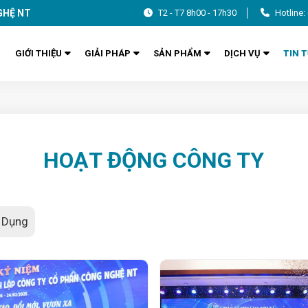
GHỆ NT
T2 - T7 8h00 - 17h30
Hotline:
GIỚI THIỆU
GIẢI PHÁP
SẢN PHẨM
DỊCH VỤ
TIN 
HOẠT ĐỘNG CÔNG TY
 Dụng