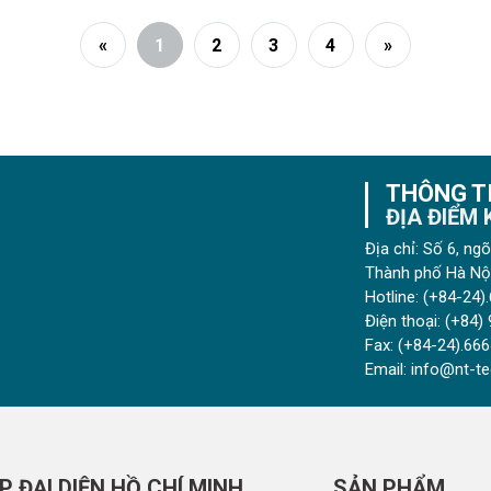
sẽ đầy thành công
«
1
2
3
4
»
THÔNG TI
ĐỊA ĐIỂM
Địa chỉ: Số 6, n
Thành phố Hà Nội
Hotline:
(+84-24).
Điện thoại:
(+84) 
Fax:
(+84-24).666
Email:
info@nt-te
P ĐẠI DIỆN HỒ CHÍ MINH
SẢN PHẨM