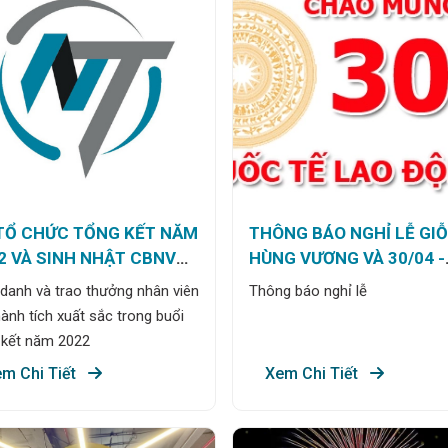
 tại sự kiện quan trọng này.
TỔ CHỨC TỔNG KẾT NĂM
THÔNG BÁO NGHỈ LỄ GIỖ
2 VÀ SINH NHẬT CBNV
HÙNG VƯƠNG VÀ 30/04 -
 3/2023
01/05/2023
 danh và trao thưởng nhân viên
Thông báo nghỉ lễ
ành tích xuất sắc trong buổi
 kết năm 2022
m Chi Tiết
Xem Chi Tiết