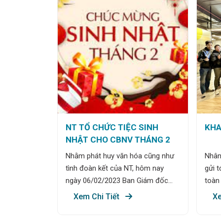
NT TỔ CHỨC TIỆC SINH
KHA
NHẬT CHO CBNV THÁNG 2
Nhằm phát huy văn hóa cũng như
Nhân
tình đoàn kết của NT, hôm nay
gửi t
ngày 06/02/2023 Ban Giám đốc
toàn
cùng Công đoàn Công ty NT tổ
sức k
Xem Chi Tiết
Xe
chức sinh nhật cho toàn thể cán
điều
bộ nhân viên có sinh nhật tháng
Xuân