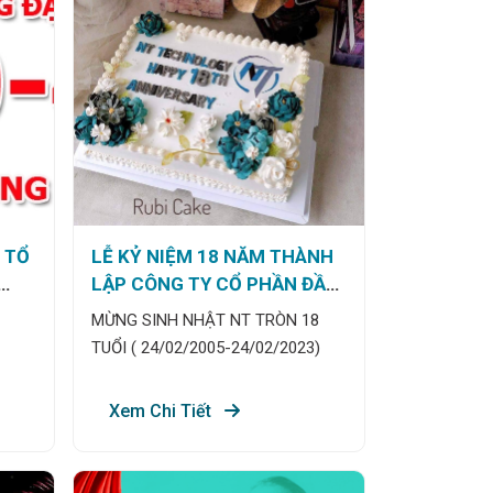
 TỔ
LỄ KỶ NIỆM 18 NĂM THÀNH
LẬP CÔNG TY CỔ PHẦN ĐẦU
TƯ VÀ PHÁT TRIỂN CÔNG
MỪNG SINH NHẬT NT TRÒN 18
NGHỆ NT
TUỔI ( 24/02/2005-24/02/2023)
Xem Chi Tiết