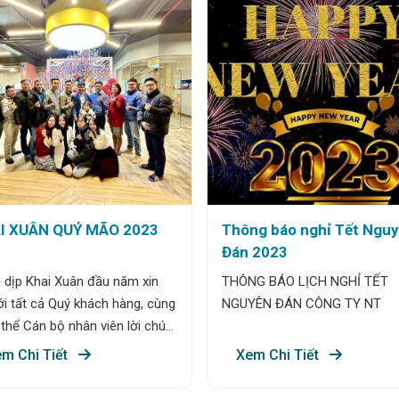
I XUÂN QUÝ MÃO 2023
Thông báo nghỉ Tết Ngu
Đán 2023
 dịp Khai Xuân đầu năm xin
THÔNG BÁO LỊCH NGHỈ TẾT
ới tất cả Quý khách hàng, cùng
NGUYÊN ĐÁN CÔNG TY NT
 thể Cán bộ nhân viên lời chúc
hỏe, hạnh phúc, tài lộc, mọi
m Chi Tiết
Xem Chi Tiết
 như ý, vạn sự hanh thông Khai
 2023 may mắn. Hy vọng một