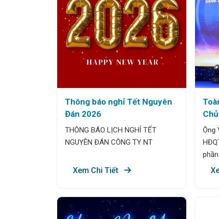
Thông báo nghỉ Tết Nguyên
Toà
Đán 2026
Chủ
Côn
THÔNG BÁO LỊCH NGHỈ TẾT
Ông 
NT t
NGUYÊN ĐÁN CÔNG TY NT
HĐQT
năm
phần 
(24
biểu
Xem Chi Tiết
Xe
trọ
thàn
24/02
bài 