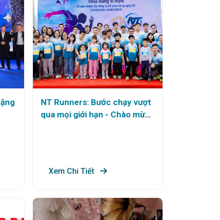
hặng
NT Runners: Bước chạy vượt
qua mọi giới hạn - Chào mừng
kỷ niệm 20 năm thành lập NT
Technology., JSC
Xem Chi Tiết