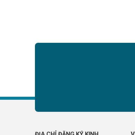
02/2023.
năm 
ĐỊA CHỈ ĐĂNG KÝ KINH
V