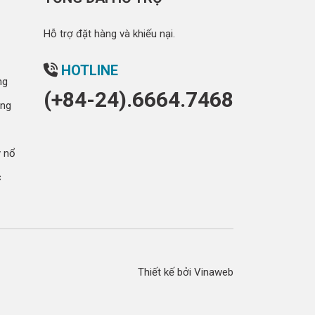
Hỗ trợ đặt hàng và khiếu nại.
HOTLINE
ng
(+84-24).6664.7468
óng
y nổ
c
Thiết kế bởi Vinaweb