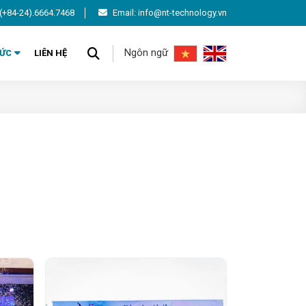
(+84-24).6664.7468
Email: info@nt-technology.vn
Ngôn ngữ
TỨC
LIÊN HỆ