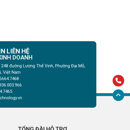
N LIÊN HỆ
 KINH DOANH
gõ 248 đường Lương Thế Vinh, Phường Đại Mỗ,
, Việt Nam
6664.7468
936.003.966
4.7465
chnology.vn
TỔNG ĐÀI HỖ TRỢ