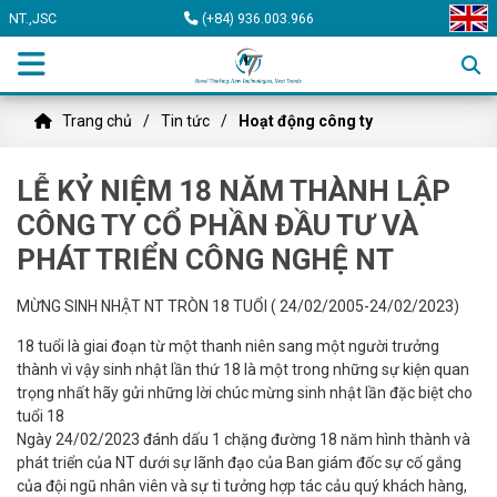
NT.,JSC
(+84) 936.003.966
Trang chủ
Tin tức
Hoạt động công ty
LỄ KỶ NIỆM 18 NĂM THÀNH LẬP
CÔNG TY CỔ PHẦN ĐẦU TƯ VÀ
PHÁT TRIỂN CÔNG NGHỆ NT
MỪNG SINH NHẬT NT TRÒN 18 TUỔI ( 24/02/2005-24/02/2023)
18 tuổi là giai đoạn từ một thanh niên sang một người trưởng
thành vì vậy sinh nhật lần thứ 18 là một trong những sự kiện quan
trọng nhất hãy gửi những lời chúc mừng sinh nhật lần đặc biệt cho
tuổi 18
Ngày 24/02/2023 đánh dấu 1 chặng đường 18 năm hình thành và
phát triển của NT dưới sự lãnh đạo của Ban giám đốc sự cố gắng
của đội ngũ nhân viên và sự ti tưởng hợp tác cảu quý khách hàng,