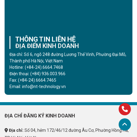
THÔNG TIN LIÊN HỆ
ĐỊA ĐIỂM KINH DOANH
Địa chỉ: Số 6, ngõ 248 đường Lương Thế Vinh, Phường Đại Mỗ,
Thành phố Hà Nội, Việt Nam
Hotline:
(+84-24).6664.7468
Điện thoại:
(+84) 936.003.966
Fax:
(+84-24).6664.7465
Email:
info@nt-technology.vn
ĐỊA CHỈ ĐĂNG KÝ KINH DOANH
Địa chỉ:
Số 04, hẻm 172/46/12 đường Âu Cơ, Phường Hồng Hà,