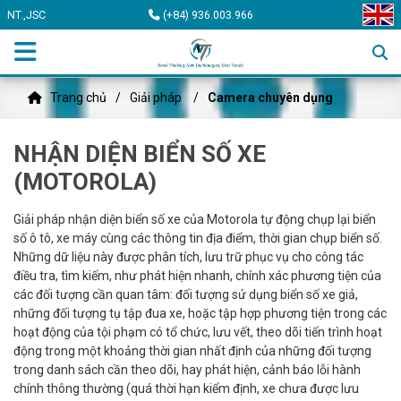
NT.,JSC
(+84) 936.003.966
Trang chủ
Giải pháp
Camera chuyên dụng
NHẬN DIỆN BIỂN SỐ XE
(MOTOROLA)
Giải pháp nhận diện biển số xe của Motorola tự động chụp lại biển
số ô tô, xe máy cùng các thông tin địa điểm, thời gian chụp biển số.
Những dữ liệu này được phân tích, lưu trữ phục vụ cho công tác
điều tra, tìm kiếm, như phát hiện nhanh, chính xác phương tiện của
các đối tượng cần quan tâm: đối tượng sử dụng biển số xe giả,
những đối tượng tụ tập đua xe, hoặc tập hợp phương tiện trong các
hoạt động của tội phạm có tổ chức, lưu vết, theo dõi tiến trình hoạt
động trong một khoảng thời gian nhất định của những đối tượng
trong danh sách cần theo dõi, hay phát hiện, cảnh báo lỗi hành
chính thông thường (quá thời hạn kiểm định, xe chưa được lưu