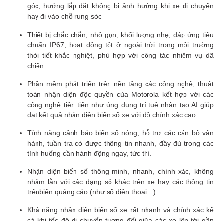
góc, hướng lắp đặt không bị ảnh hưởng khi xe di chuyển
hay đi vào chỗ rung sóc
Thiết bị chắc chắn, nhỏ gọn, khối lượng nhẹ, đáp ứng tiêu
chuẩn IP67, hoạt động tốt ở ngoài trời trong môi trường
thời tiết khắc nghiệt, phù hợp với công tác nhiệm vụ dã
chiến
Phần mềm phát triển trên nền tảng các công nghệ, thuật
toán nhận diện độc quyền của Motorola kết hợp với các
công nghệ tiên tiến như ứng dụng trí tuệ nhân tạo AI giúp
đạt kết quả nhận diện biển số xe với độ chính xác cao.
Tính năng cảnh báo biển số nóng, hỗ trợ các cán bộ vận
hành, tuần tra có được thông tin nhanh, đầy đủ trong các
tình huống cần hành động ngay, tức thì.
Nhận diện biển số thông minh, nhanh, chính xác, không
nhầm lẫn với các dạng số khác trên xe hay các thông tin
trênbiển quảng cáo (như số điện thoại…).
Khả năng nhận diện biển số xe rất nhanh và chính xác kể
cả khi tốc độ di chuyển tương đối giữa các xe lên tới gần