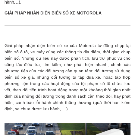
hành, …).
GIẢI PHÁP NHẬN DIỆN BIỂN SỐ XE MOTOROLA
Giải pháp nhận diện biển số xe của Motorola tự động chụp lại
biển số ô tô, xe máy cùng các thông tin địa điểm, thời gian chụp
biển số. Những dữ liệu này được phân tích, lưu trữ phục vụ cho
công tác điều tra, tìm kiếm, như phát hiện nhanh, chính xác
phương tiện của các đối tượng cần quan tâm: đối tượng sử dụng
biển số xe giả, những đối tượng tụ tập đua xe, hoặc tập hợp
phương tiện trong các hoạt động của tội phạm có tổ chức, lưu
vết, theo dõi tiến trình hoạt động trong một khoảng thời gian nhất
định của những đối tượng trong danh sách cần theo dõi, hay phát
hiện, cảnh báo lỗi hành chính thông thường (quá thời hạn kiểm
định, xe chưa được lưu hành, …).