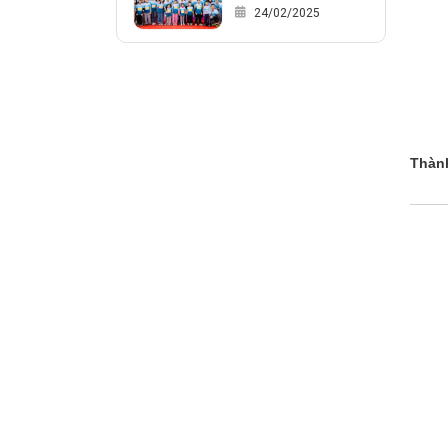
giới hạn - Chào
24/02/2025
mừng kỷ niệm 20
năm thành lập NT
Technology., JSC
Thàn