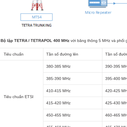
Bộ lặp TETRA / TETRAPOL 400 MHz
với băng thông 5 MHz và phối 
Tiêu chuẩn
Tần số đường lên
Tần số đườ
380-385 MHz
390-395 M
385-390 MHz
395-400 M
410-415 MHz
420-425 M
Tiêu chuẩn ETSI
415-420 MHz
425-430 M
450-455 MHz
460-465 M