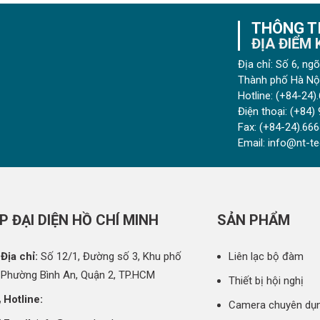
THÔNG TI
ĐỊA ĐIỂM
Địa chỉ: Số 6, n
Thành phố Hà Nội
Hotline:
(+84-24).
Điện thoại:
(+84) 
Fax:
(+84-24).666
Email:
info@nt-te
P ĐẠI DIỆN HỒ CHÍ MINH
SẢN PHẨM
Địa chỉ:
Số 12/1, Đường số 3, Khu phố
Liên lạc bộ đàm
 Phường Bình An, Quận 2, TP.HCM
Thiết bị hội nghị
Hotline:
Camera chuyên dụ