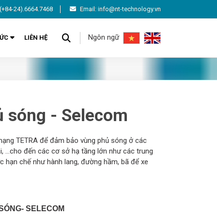
(+84-24).6664.7468
Email: info@nt-technology.vn
Ngôn ngữ
TỨC
LIÊN HỆ
ủ sóng - Selecom
ác mạng TETRA để đảm bảo vùng phủ sóng ở các
i, …cho đến các cơ sở hạ tầng lớn như các trung
ực hạn chế như hành lang, đường hầm, bã để xe
 SÓNG- SELECOM