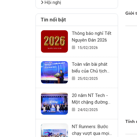
Hội nghị
Giới 
Tin nổi bật
Thông báo nghỉ Tết
Nguyên Đán 2026
15/02/2026
Toàn văn bài phát
biểu của Chủ tịch
HĐQT – Giám đốc
25/02/2025
Công ty Cổ phần
Công nghệ NT trong
20 năm NT Tech -
sự kiện Kỷ niệm 20
Một chặng đường
năm thành lập công
đầy tự hào
24/02/2025
ty (24/02/2005 –
24/02/2025)
Tính 
NT Runners: Bước
chạy vượt qua mọi