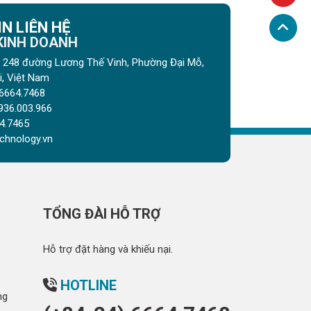
N LIÊN HỆ
 KINH DOANH
gõ 248 đường Lương Thế Vinh, Phường Đại Mỗ,
, Việt Nam
6664.7468
936.003.966
4.7465
chnology.vn
TỔNG ĐÀI HỖ TRỢ
Hỗ trợ đặt hàng và khiếu nại.
HOTLINE
ng