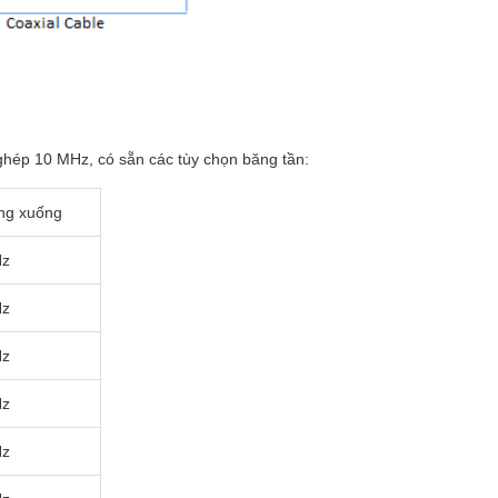
ghép 10 MHz, có sẵn các tùy chọn băng tần:
ng xuống
Hz
Hz
Hz
Hz
Hz