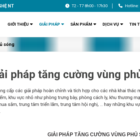
GHỆ NT
T2 - T7 8h00 - 17h30
Hotline:
GIỚI THIỆU
GIẢI PHÁP
SẢN PHẨM
DỊCH VỤ
TIN 
ủ sóng
ải pháp tăng cường vùng ph
ng cấp các giải pháp hoàn chỉnh và tích hợp cho các nhà khai th
iểm, khu vực nhỏ như phòng trưng bày, phòng cách ly, khu thương mạ
ua sắm, trung tâm triển lãm, trung tâm hội nghị, … hay những khu v
.
GIẢI PHÁP TĂNG CƯỜNG VÙNG PHỦ