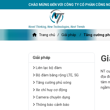
CHÀO MỪNG ĐẾN VỚI CÔNG TY CỔ PHẦN CÔNG N
Trang chủ
Giải pháp
Tăng cường ph
Gi
Giải pháp
Liên lạc bộ đàm
NT cu
Bộ đàm băng rộng LTE, 5G
địa đ
tâm m
Tăng cường phủ sóng
ngầm
Xe chỉ huy cơ động
Camera chuyên dụng
Thông báo cảnh báo