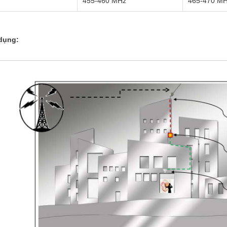
455-460 MHz
465-470 M
dụng: